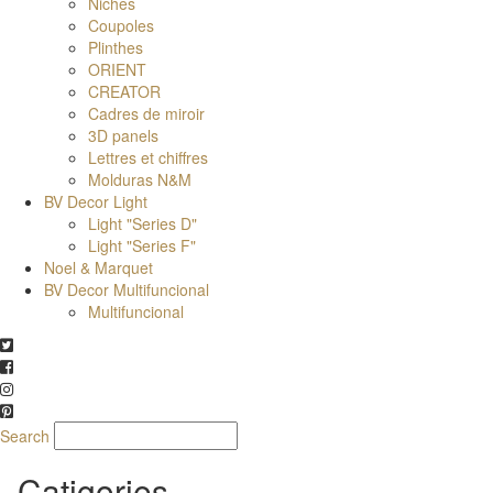
Niches
Coupoles
Plinthes
ORIENT
CREATOR
Cadres de miroir
3D panels
Lettres et chiffres
Molduras N&M
BV Decor Light
Light "Series D"
Light "Series F"
Noel & Marquet
BV Decor Multifuncional
Multifuncional
Search
Catigories