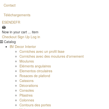
Contact
Téléchargements
ES
EN
DE
FR
Now in your cart
...
item
Checkout
Sign Up
Log in
Catalog
BV Decor Interior
Corniches avec un profil lisse
Corniches avec des moulures d'ornement
Moulures
Eléments angulaires
Elementos circulaires
Rosaces de plafond
Caissons
Décorations
Consoles
Pilastres
Colonnes
Contours des portes