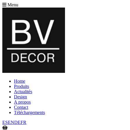
Menu
Home
Produits
Actualités
Design
A propos
Contact
Téléchargements
ES
EN
DE
FR