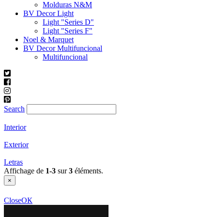
Molduras N&M
BV Decor Light
Light "Series D"
Light "Series F"
Noel & Marquet
BV Decor Multifuncional
Multifuncional
Search
Interior
Exterior
Letras
Affichage de
1-3
sur
3
éléments.
×
100
Close
ОК