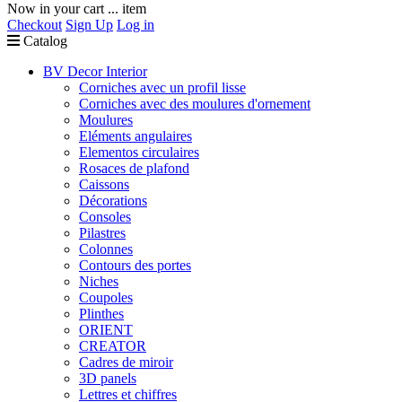
Now in your cart
...
item
Checkout
Sign Up
Log in
Catalog
BV Decor Interior
Corniches avec un profil lisse
Corniches avec des moulures d'ornement
Moulures
Eléments angulaires
Elementos circulaires
Rosaces de plafond
Caissons
Décorations
Consoles
Pilastres
Colonnes
Contours des portes
Niches
Coupoles
Plinthes
ORIENT
CREATOR
Cadres de miroir
3D panels
Lettres et chiffres