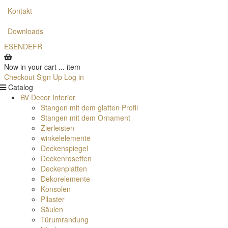
Kontakt
Downloads
ES
EN
DE
FR
Now in your cart
...
item
Checkout
Sign Up
Log in
Catalog
BV Decor Interior
Stangen mit dem glatten Profil
Stangen mit dem Ornament
Zierleisten
winkelelemente
Deckenspiegel
Deckenrosetten
Deckenplatten
Dekorelemente
Konsolen
Pilaster
Säulen
Türumrandung