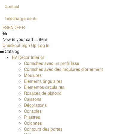
Contact
Téléchargements
ES
EN
DE
FR
Now in your cart
...
item
Checkout
Sign Up
Log in
Catalog
BV Decor Interior
Corniches avec un profil lisse
Corniches avec des moulures d'ornement
Moulures
Eléments angulaires
Elementos circulaires
Rosaces de plafond
Caissons
Décorations
Consoles
Pilastres
Colonnes
Contours des portes