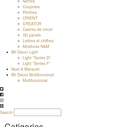
Niches
Coupoles
Plinthes
ORIENT
CREATOR
Cadres de miroir
3D panels
Lettres et chiffres
Molduras N&M
BV Decor Light
Light "Series D"
Light "Series F"
Noel & Marquet
BV Decor Multifuncional
Multifuncional
Search
Catigories