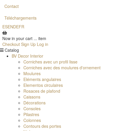
Contact
Téléchargements
ES
EN
DE
FR
Now in your cart
...
item
Checkout
Sign Up
Log in
Catalog
BV Decor Interior
Corniches avec un profil lisse
Corniches avec des moulures d'ornement
Moulures
Eléments angulaires
Elementos circulaires
Rosaces de plafond
Caissons
Décorations
Consoles
Pilastres
Colonnes
Contours des portes