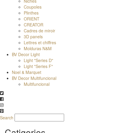
Niches
Coupoles
Plinthes
ORIENT
CREATOR
Cadres de miroir
3D panels
Lettres et chiffres
Molduras N&M
BV Decor Light
Light "Series D"
Light "Series F"
Noel & Marquet
BV Decor Multifuncional
Multifuncional
Search
Catigories