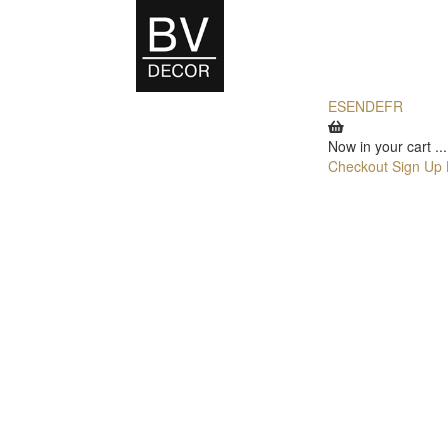
ES
EN
DE
FR
Now in your cart
...
Checkout
Sign Up