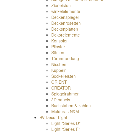
Zierleisten
winkelelemente
Deckenspiegel
Deckenrosetten
Deckenplatten
Dekorelemente
Konsolen
Pilaster
Säulen
Türumrandung
Nischen
Kuppeln
Sockelleisten
ORIENT
CREATOR
Spiegelrahmen
3D panels
Buchstaben & zahlen
Molduras N&M
BV Decor Light
Light "Series D"
Light "Series F"