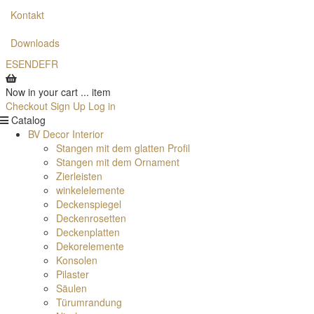
Kontakt
Downloads
ES
EN
DE
FR
Now in your cart
...
item
Checkout
Sign Up
Log in
Catalog
BV Decor Interior
Stangen mit dem glatten Profil
Stangen mit dem Ornament
Zierleisten
winkelelemente
Deckenspiegel
Deckenrosetten
Deckenplatten
Dekorelemente
Konsolen
Pilaster
Säulen
Türumrandung