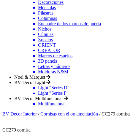
Decoraciones
Ménsulas
Pilastras
Columnas
Encuadre de los marcos de puerta
Nichos
Cúpulas
Zócalos
ORIENT
CREATOR
Marcos de espejos
3D panels
Letras y números
Molduras N&M
Noel & Marquet
BV Decor Light
Light "Series D"
Light "Series F"
BV Decor Multifuncional
Multifuncional
BV Decor Interior
/
Cornisas con el ornamentación
/
CC279 cornisa
CC279 cornisa