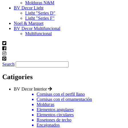
Molduras N&M
BV Decor Light
Light "Series D"
Light "Series F"
Noel & Marquet
BV Decor Multifuncional
Multifuncional
Search
Catigories
BV Decor Interior
Cornisas con el perfil llano
Cornisas con el ornamentación
Molduгas
Elementos angulares
Elementos circulares
Rosetones de techo
Encajonados