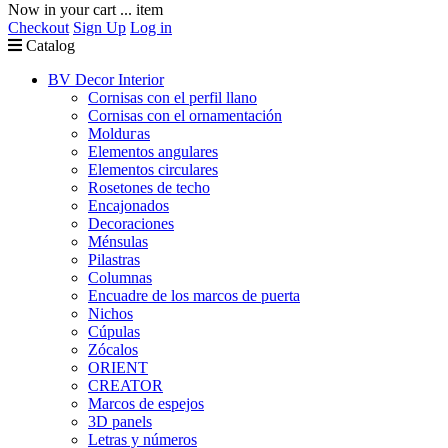
Now in your cart
...
item
Checkout
Sign Up
Log in
Catalog
BV Decor Interior
Cornisas con el perfil llano
Cornisas con el ornamentación
Molduгas
Elementos angulares
Elementos circulares
Rosetones de techo
Encajonados
Decoraciones
Ménsulas
Pilastras
Columnas
Encuadre de los marcos de puerta
Nichos
Cúpulas
Zócalos
ORIENT
CREATOR
Marcos de espejos
3D panels
Letras y números