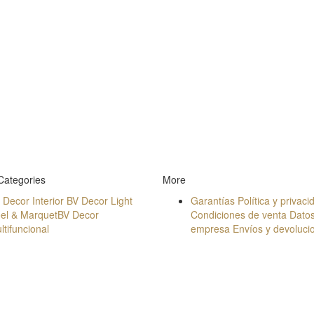
Categories
More
 Decor Interior
BV Decor Light
Garantías
Política y privaci
el & Marquet
BV Decor
Condiciones de venta
Datos
ltifuncional
empresa
Envíos y devoluci