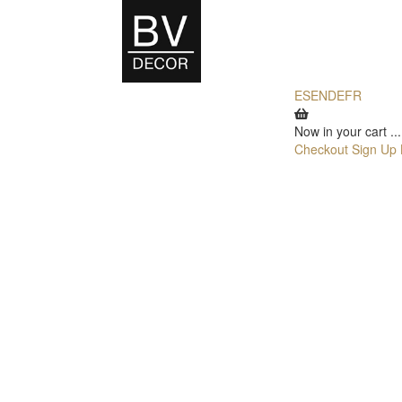
ES
EN
DE
FR
Now in your cart
...
Checkout
Sign Up