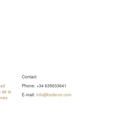
Contact
dad
Phone: +34 635633641
 de la
E-mail:
info@bvdecor.com
ones