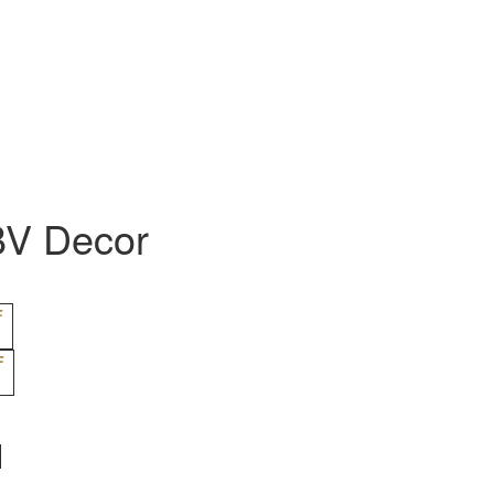
BV Decor
F
F