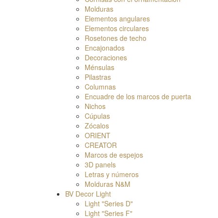
Molduгas
Elementos angulares
Elementos circulares
Rosetones de techo
Encajonados
Decoraciones
Ménsulas
Pilastras
Columnas
Encuadre de los marcos de puerta
Nichos
Cúpulas
Zócalos
ORIENT
CREATOR
Marcos de espejos
3D panels
Letras y números
Molduras N&M
BV Decor Light
Light "Series D"
Light "Series F"