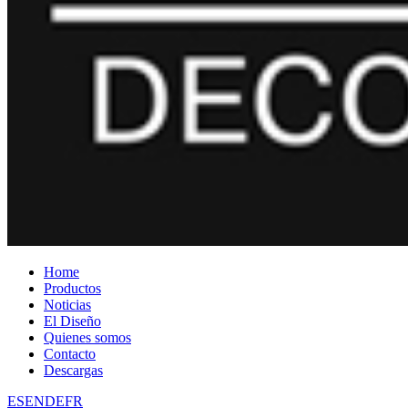
Home
Productos
Noticias
El Diseño
Quienes somos
Contacto
Descargas
ES
EN
DE
FR