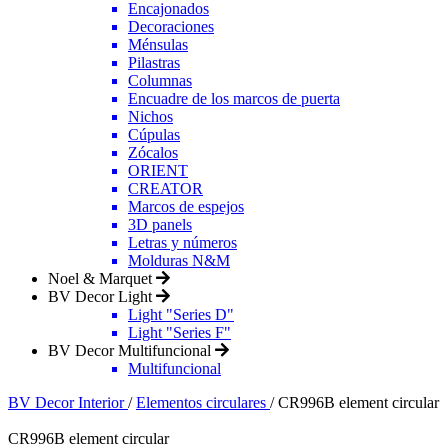
Encajonados
Decoraciones
Ménsulas
Pilastras
Columnas
Encuadre de los marcos de puerta
Nichos
Cúpulas
Zócalos
ORIENT
CREATOR
Marcos de espejos
3D panels
Letras y números
Molduras N&M
Noel & Marquet
BV Decor Light
Light "Series D"
Light "Series F"
BV Decor Multifuncional
Multifuncional
BV Decor Interior
/
Elementos circulares
/
CR996B element circular
CR996B element circular