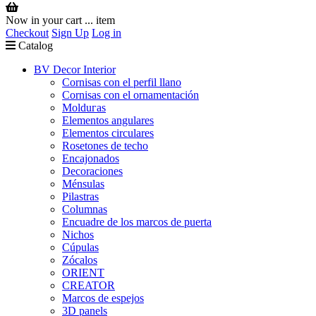
Now in your cart
...
item
Checkout
Sign Up
Log in
Catalog
BV Decor Interior
Cornisas con el perfil llano
Cornisas con el ornamentación
Molduгas
Elementos angulares
Elementos circulares
Rosetones de techo
Encajonados
Decoraciones
Ménsulas
Pilastras
Columnas
Encuadre de los marcos de puerta
Nichos
Cúpulas
Zócalos
ORIENT
CREATOR
Marcos de espejos
3D panels