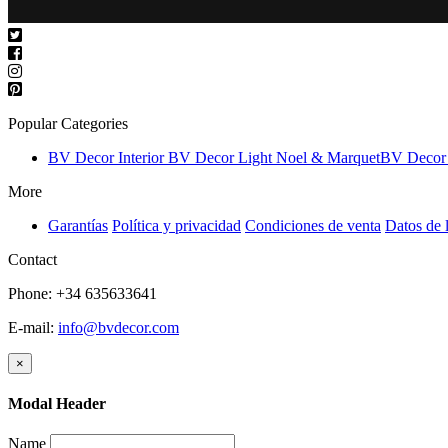
Popular Categories
BV Decor Interior
BV Decor Light
Noel & Marquet
BV Decor 
More
Garantías
Política y privacidad
Condiciones de venta
Datos de 
Contact
Phone: +34 635633641
E-mail:
info@bvdecor.com
×
Modal Header
Name