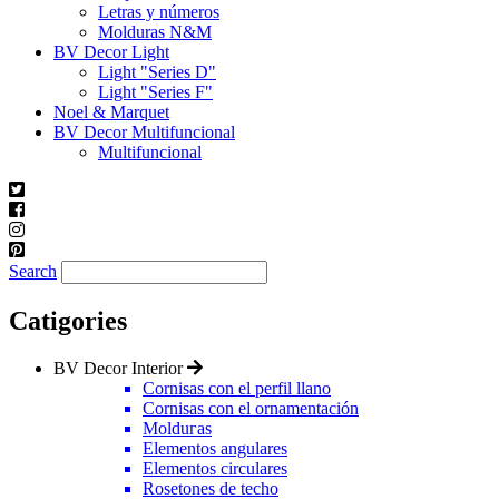
Letras y números
Molduras N&M
BV Decor Light
Light "Series D"
Light "Series F"
Noel & Marquet
BV Decor Multifuncional
Multifuncional
Search
Catigories
BV Decor Interior
Cornisas con el perfil llano
Cornisas con el ornamentación
Molduгas
Elementos angulares
Elementos circulares
Rosetones de techo