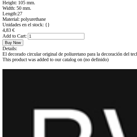
Height:
105 mm.
Width:
50 mm.
Length:
27
Material:
polyurethane
Unidades en el stock:
{}
4,83 €
Add to Cart:
Buy Now
Details:
El decorado circular original de poliuretano para la decoración del te
This product was added to our catalog on
(no definido)