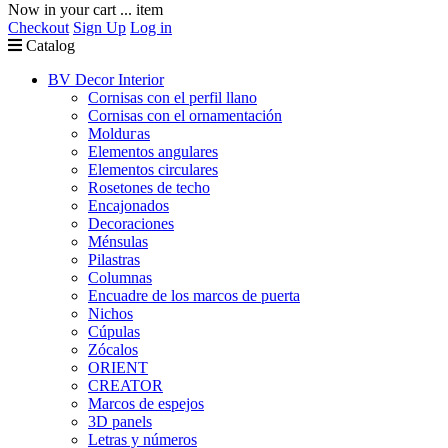
Now in your cart
...
item
Checkout
Sign Up
Log in
Catalog
BV Decor Interior
Cornisas con el perfil llano
Cornisas con el ornamentación
Molduгas
Elementos angulares
Elementos circulares
Rosetones de techo
Encajonados
Decoraciones
Ménsulas
Pilastras
Columnas
Encuadre de los marcos de puerta
Nichos
Cúpulas
Zócalos
ORIENT
CREATOR
Marcos de espejos
3D panels
Letras y números