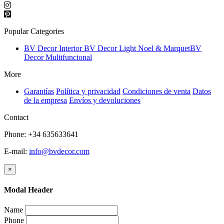
Popular Categories
BV Decor Interior
BV Decor Light
Noel & Marquet
BV
Decor Multifuncional
More
Garantías
Política y privacidad
Condiciones de venta
Datos
de la empresa
Envíos y devoluciones
Contact
Phone: +34 635633641
E-mail:
info@bvdecor.com
×
Modal Header
Name
Phone