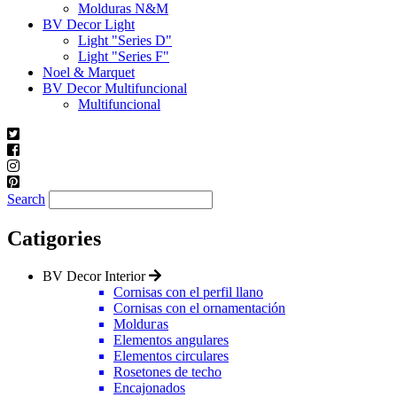
Molduras N&M
BV Decor Light
Light "Series D"
Light "Series F"
Noel & Marquet
BV Decor Multifuncional
Multifuncional
Search
Catigories
BV Decor Interior
Cornisas con el perfil llano
Cornisas con el ornamentación
Molduгas
Elementos angulares
Elementos circulares
Rosetones de techo
Encajonados