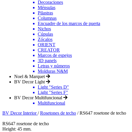
Decoraciones
Ménsulas
Pilastras
Columnas
Encuadre de los marcos de puerta
Nichos
Cúpulas
Zócalos
ORIENT
CREATOR
Marcos de espejos
3D panels
Letras y números
Molduras N&M
Noel & Marquet
BV Decor Light
Light "Series D"
Light "Series F"
BV Decor Multifuncional
Multifuncional
BV Decor Interior
/
Rosetones de techo
/
RS647 rosetone de techo
RS647 rosetone de techo
Height:
45 mm.