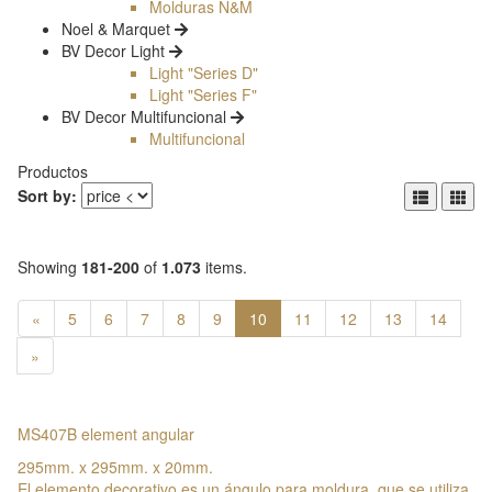
Molduras N&M
Noel & Marquet
BV Decor Light
Light "Series D"
Light "Series F"
BV Decor Multifuncional
Multifuncional
Productos
Sort by:
Showing
181-200
of
1.073
items.
«
5
6
7
8
9
10
11
12
13
14
»
MS407B element angular
295mm. x 295mm. x 20mm.
El elemento decorativo es un ángulo para moldura, que se utiliza