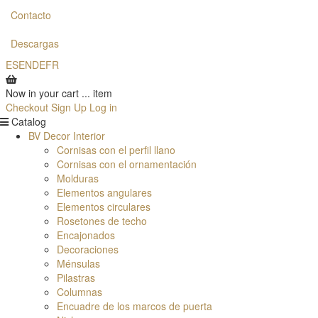
Contacto
Descargas
ES
EN
DE
FR
Now in your cart
...
item
Checkout
Sign Up
Log in
Catalog
BV Decor Interior
Cornisas con el perfil llano
Cornisas con el ornamentación
Molduгas
Elementos angulares
Elementos circulares
Rosetones de techo
Encajonados
Decoraciones
Ménsulas
Pilastras
Columnas
Encuadre de los marcos de puerta