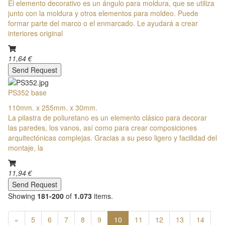
El elemento decorativo es un ángulo para moldura, que se utiliza
junto con la moldura y otros elementos para moldeo. Puede
formar parte del marco o el enmarcado. Le ayudará a crear
interiores original
11,64 €
Send Request
PS352 base
110mm. x 255mm. x 30mm.
La pilastra de poliuretano es un elemento clásico para decorar
las paredes, los vanos, así como para crear composiciones
arquitectónicas complejas. Gracias a su peso ligero y facilidad del
montaje, la
11,94 €
Send Request
Showing
181-200
of
1.073
items.
«
5
6
7
8
9
10
11
12
13
14